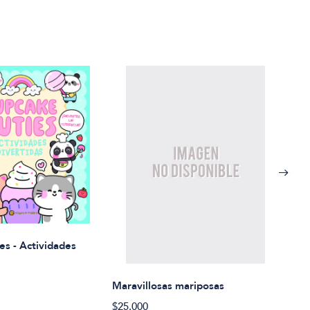
Rued
es - Actividades
$21.
Maravillosas mariposas
$25.000