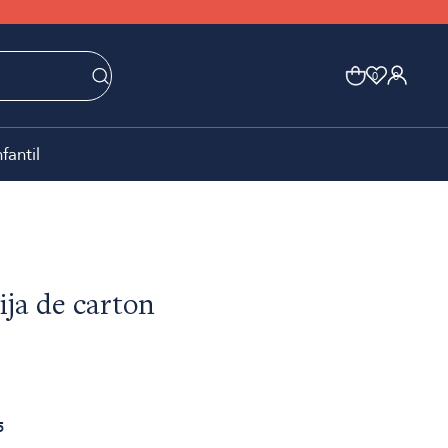
0
0
nfantil
lija de carton
5