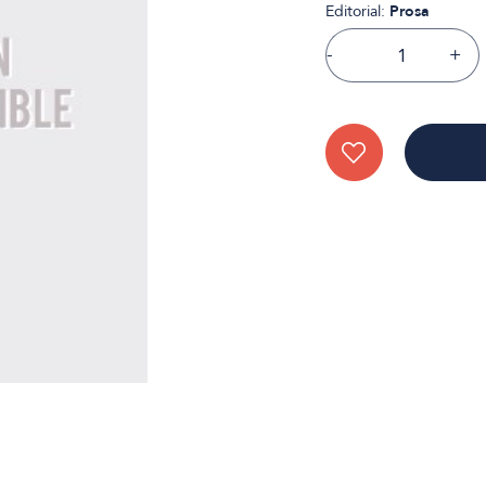
Editorial:
Prosa
-
+