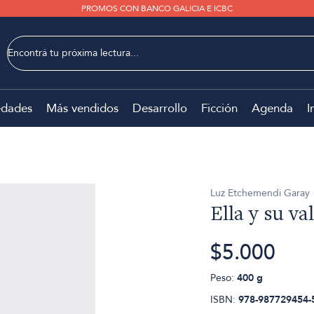
PROMOS CON BANCO GALICIA E ICBC
dades
Más vendidos
Desarrollo
Ficción
Agenda
I
Luz Etchemendi Garay
Ella y su va
$5.000
Peso:
400 g
ISBN:
978-987729454-