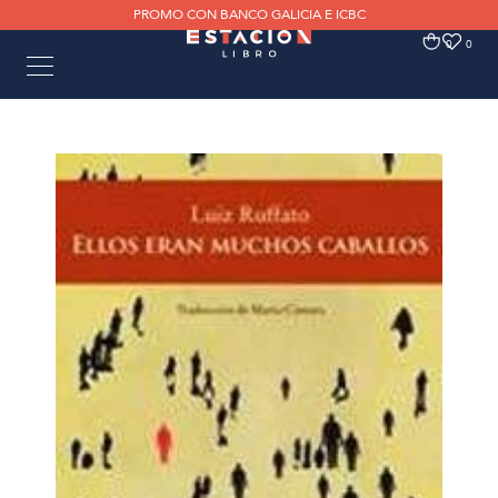
PROMO CON BANCO GALICIA E ICBC
0
0