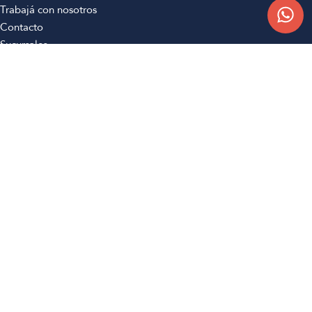
Trabajá con nosotros
Contacto
Sucursales
Compra Online
Atención al cliente
Preguntas frecuentes
Términos y condiciones
Botón de arrepentimiento