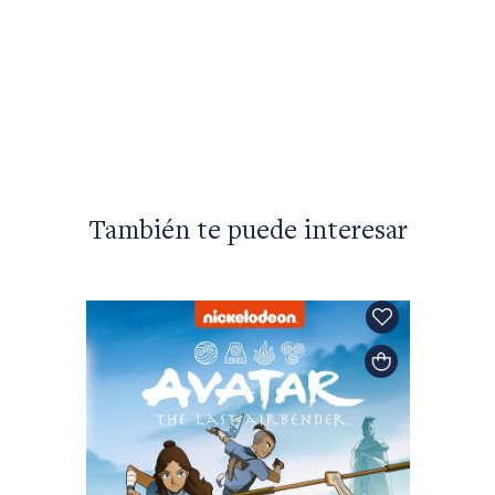
Luiz Ru
Estuve
$26.90
También te puede interesar