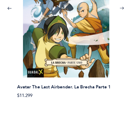
Avatar The Last Airbender. La Brecha Parte 1
Avatar
$11.299
$11.29