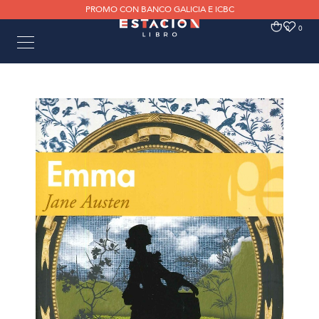
PROMO CON BANCO GALICIA E ICBC
0
0