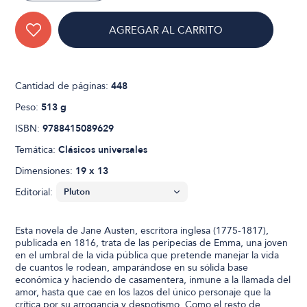
AGREGAR AL CARRITO
Cantidad de páginas:
448
Peso:
513 g
ISBN:
9788415089629
Temática:
Clásicos universales
Dimensiones:
19 x 13
Editorial:
Esta novela de Jane Austen, escritora inglesa (1775-1817),
publicada en 1816, trata de las peripecias de Emma, una joven
en el umbral de la vida pública que pretende manejar la vida
de cuantos le rodean, amparándose en su sólida base
económica y haciendo de casamentera, inmune a la llamada del
amor, hasta que cae en los lazos del único personaje que la
crítica por su arrogancia y despotismo. Como el resto de