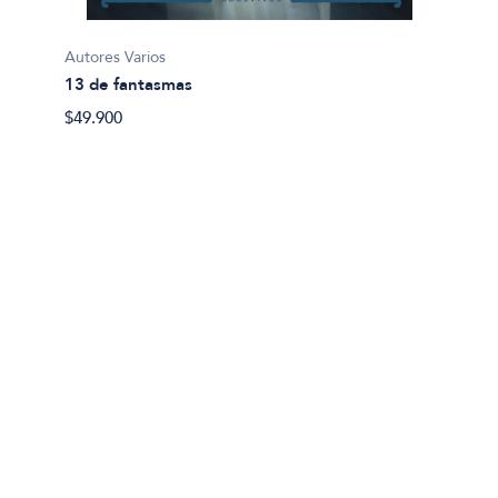
Autores Varios
Jenofo
13 de fantasmas
Anábas
$49.900
$35.80