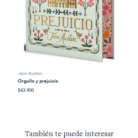
Jane A
Orgull
usan
$35.90
Jane Austen
Orgullo y prejuicio
$43.900
También te puede interesar