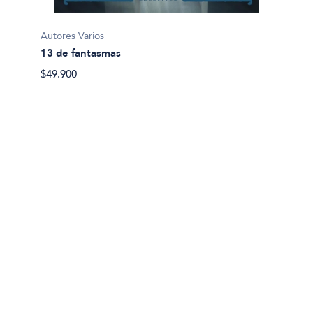
Autores Varios
Jenofo
13 de fantasmas
Anábas
$49.900
$35.80