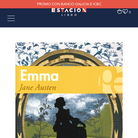
PROMO CON BANCO GALICIA E ICBC
0
0