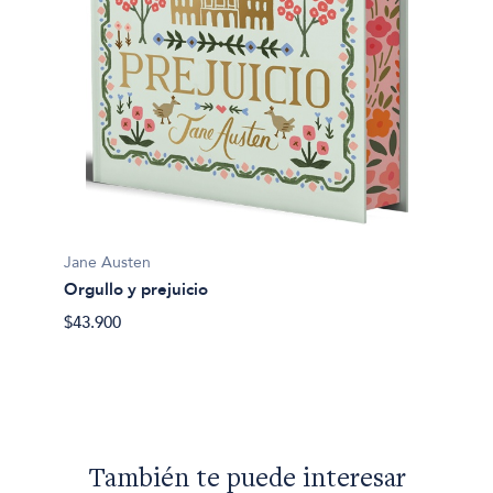
Jane A
Orgull
usan
$35.90
Jane Austen
Orgullo y prejuicio
$43.900
También te puede interesar