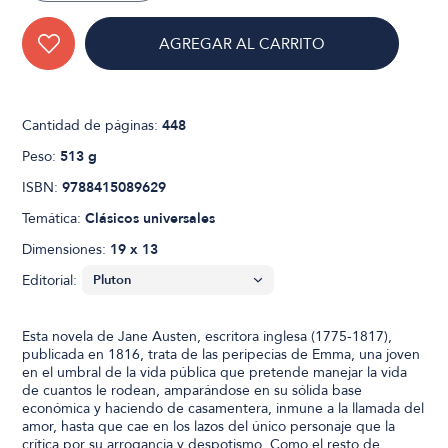
AGREGAR AL CARRITO
Cantidad de páginas:
448
Peso:
513 g
ISBN:
9788415089629
Temática:
Clásicos universales
Dimensiones:
19 x 13
Editorial:
Esta novela de Jane Austen, escritora inglesa (1775-1817),
publicada en 1816, trata de las peripecias de Emma, una joven
en el umbral de la vida pública que pretende manejar la vida
de cuantos le rodean, amparándose en su sólida base
económica y haciendo de casamentera, inmune a la llamada del
amor, hasta que cae en los lazos del único personaje que la
crítica por su arrogancia y despotismo. Como el resto de