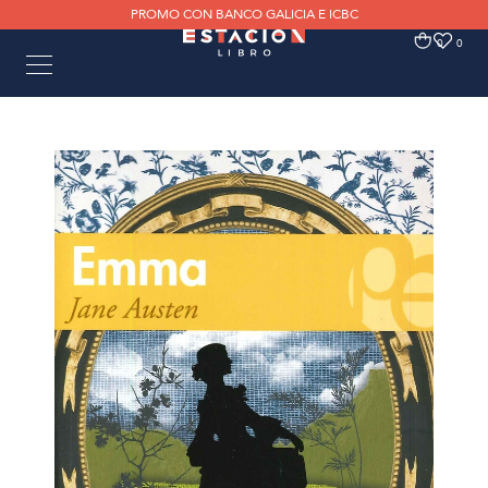
PROMO CON BANCO GALICIA E ICBC
0
0