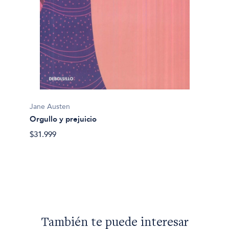
Jane Austen
usan
Orgullo y prejuicio
Jane A
$31.999
Orgull
$43.90
También te puede interesar