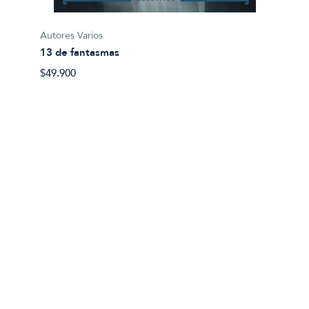
Autores Varios
Jenofo
13 de fantasmas
Anábas
$49.900
$35.80