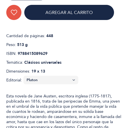
AGREGAR AL CARRITO
Cantidad de páginas:
448
Peso:
513 g
ISBN:
9788415089629
Temática:
Clásicos universales
Dimensiones:
19 x 13
Editorial:
Esta novela de Jane Austen, escritora inglesa (1775-1817),
publicada en 1816, trata de las peripecias de Emma, una joven
en el umbral de la vida pública que pretende manejar la vida
de cuantos le rodean, amparándose en su sólida base
económica y haciendo de casamentera, inmune a la llamada del
amor, hasta que cae en los lazos del único personaje que la
crítica por su arrogancia y despotismo. Como el resto de