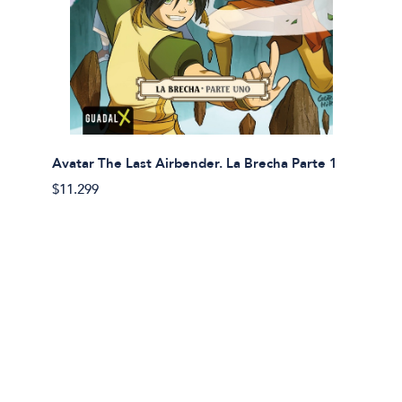
Avatar The Last Airbender. La Brecha Parte 1
Avatar
$11.299
$11.29