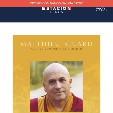
PROMO CON BANCO GALICIA E ICBC
0
0