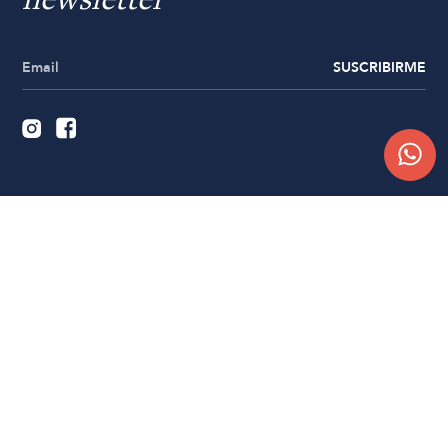
newsletter
SUSCRIBIRME
Quiénes somos
Trabajá con nosotros
Contacto
Sucursales
Compra Online