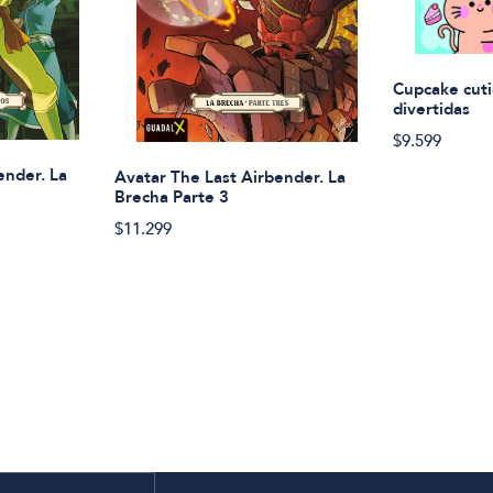
Cupcake cuti
divertidas
$9.599
ender. La
Avatar The Last Airbender. La
Brecha Parte 3
$11.299