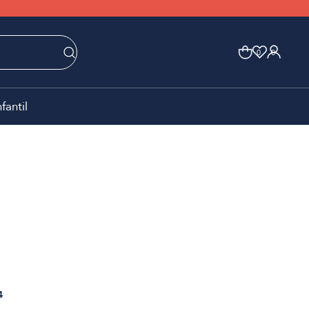
0
0
nfantil
4