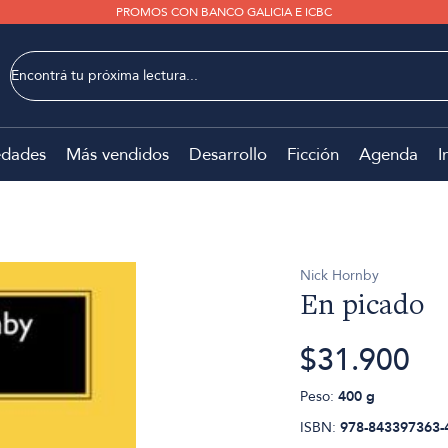
PROMOS CON BANCO GALICIA E ICBC
dades
Más vendidos
Desarrollo
Ficción
Agenda
I
Nick Hornby
En picado
$31.900
Peso:
400 g
ISBN:
978-843397363-