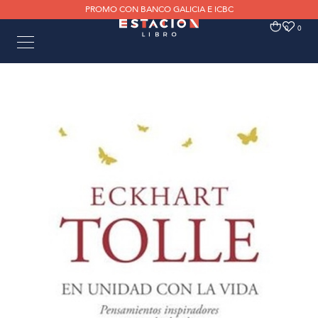
PROMO CON BANCO GALICIA E ICBC
0
0