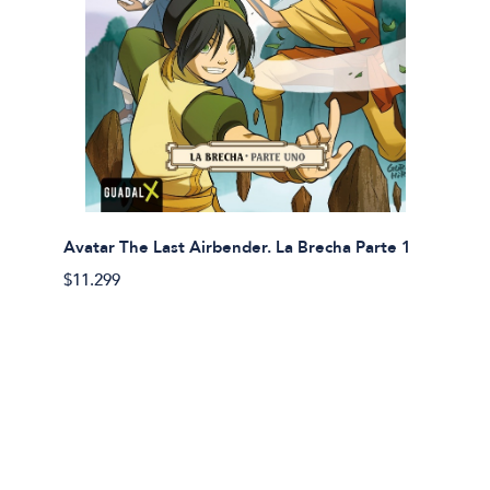
Avatar The Last Airbender. La Brecha Parte 1
Avatar
$11.299
$11.29