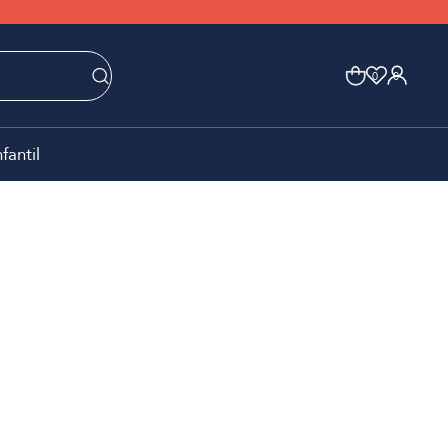
0
0
nfantil