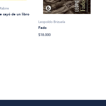
Mabire
e cayó de un libro
Leopoldo Brizuela
Fado
Eliz
$18.000
La c
$27.