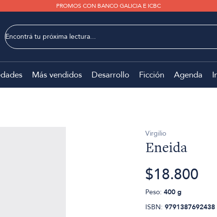
PROMOS CON BANCO GALICIA E ICBC
dades
Más vendidos
Desarrollo
Ficción
Agenda
I
Virgilio
Eneida
$18.800
Peso:
400 g
ISBN:
9791387692438