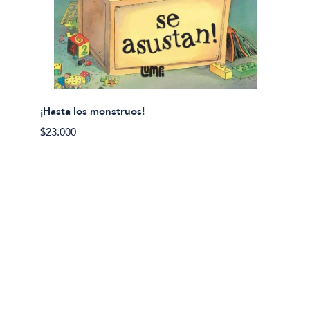
¡Hasta los monstruos!
$23.000
Olivier
Cereci
$23.00