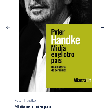
Peter 
La lad
Peter Handke
Mi día en el otro país
$49.90