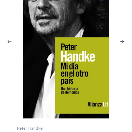
Peter 
La lad
Peter Handke