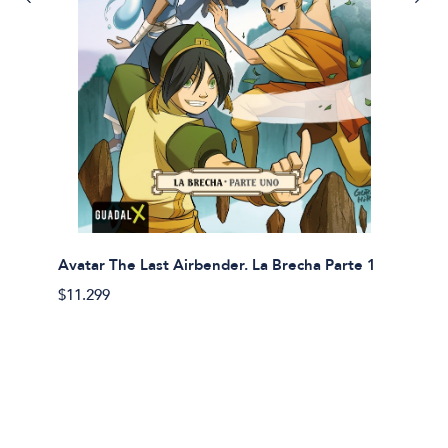
Avatar The Last Airbender. La Brecha Parte 1
Avatar
$11.299
$11.29