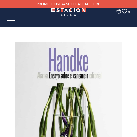
PROMO CON BANCO GALICIA E ICBC
0
0