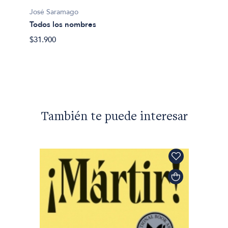
José Saramago
Todos los nombres
José S
$31.900
Las in
$44.49
También te puede interesar