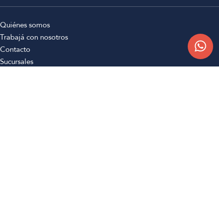
Quiénes somos
Trabajá con nosotros
Contacto
Sucursales
Compra Online
Atención al cliente
Preguntas frecuentes
Términos y condiciones
Botón de arrepentimiento