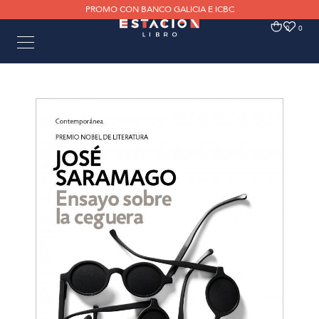
PROMO CON BANCO GALICIA E ICBC
0
0