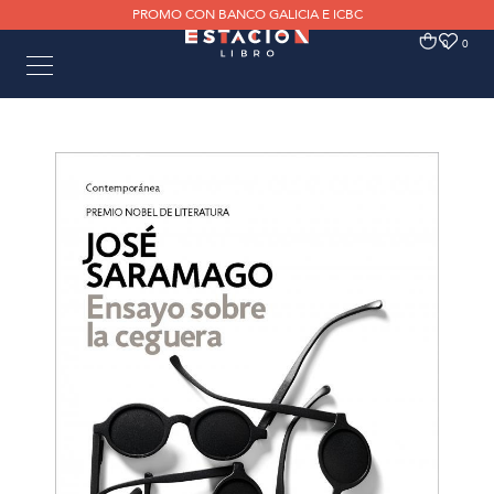
PROMO CON BANCO GALICIA E ICBC
0
0