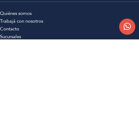
Quiénes somos
Trabajá con nosotros
Contacto
Sucursales
Compra Online
Atención al cliente
Preguntas frecuentes
Términos y condiciones
Botón de arrepentimiento