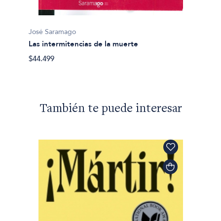
José S
El Cua
José Saramago
$41.99
Las intermitencias de la muerte
$44.499
También te puede interesar