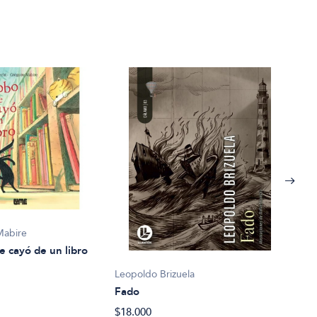
Mabire
e cayó de un libro
Leopoldo Brizuela
Fado
Eliz
$18.000