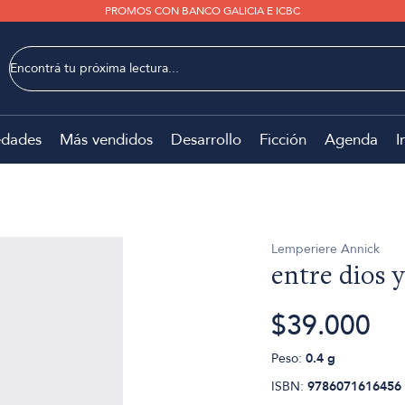
PROMOS CON BANCO GALICIA E ICBC
dades
Más vendidos
Desarrollo
Ficción
Agenda
I
Lemperiere Annick
entre dios y
$39.000
Peso:
0.4 g
ISBN:
9786071616456