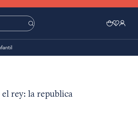
0
0
nfantil
 el rey: la republica