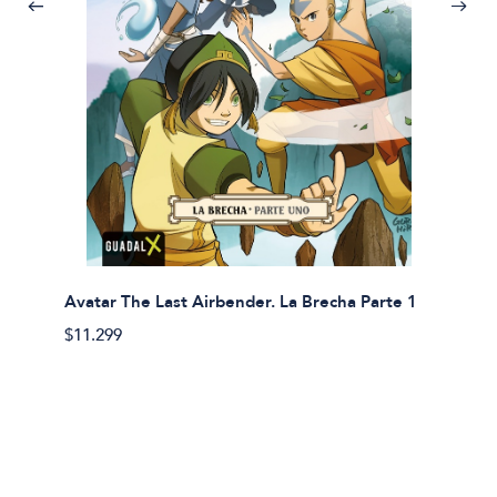
Avatar The Last Airbender. La Brecha Parte 1
Avatar
$11.299
$11.29