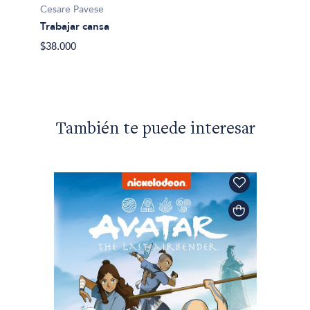
Cesare Pavese
El bel
Trabajar cansa
$32.50
$38.000
También te puede interesar