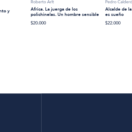
Roberto Arlt
Pedro Calderó
Africa. La juerga de los
Alcalde de la
nto y
polichinelas. Un hombre sensible
es sueño
$20.000
$22.000