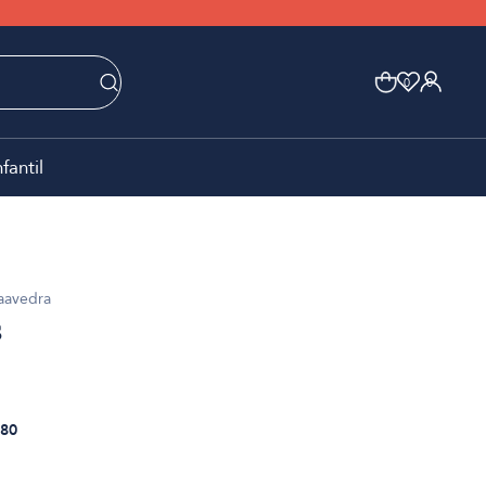
0
0
nfantil
aavedra
s
80