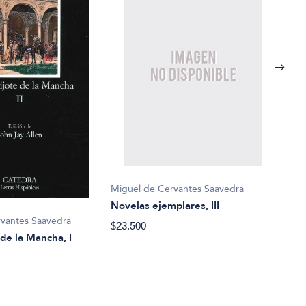
Miguel de Cervantes Saavedra
Migu
Novelas ejemplares, III
Don 
vantes Saavedra
$23.500
$31.
de la Mancha, I