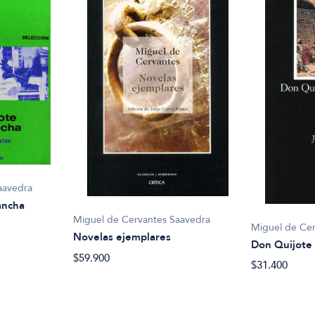
aavedra
ancha
Miguel de Cervantes Saavedra
Miguel de Cer
Novelas ejemplares
Don Quijote 
$59.900
$31.400