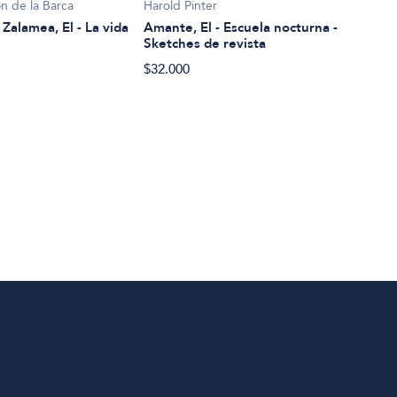
n de la Barca
Harold Pinter
Rosa
 Zalamea, El - La vida
Amante, El - Escuela nocturna -
Ámbi
Sketches de revista
$39.
$32.000