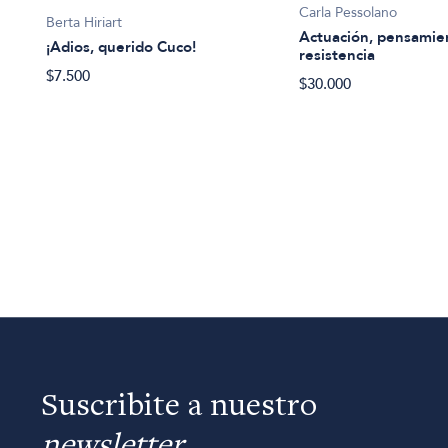
Carla Pessolano
Berta Hiriart
de
Actuación, pensamie
¡Adios, querido Cuco!
esa
resistencia
$7.500
$30.000
Suscribite a nuestro
newsletter