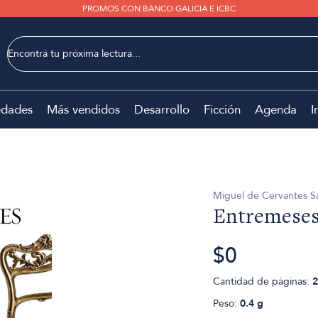
PROMOS CON BANCO GALICIA E ICBC
dades
Más vendidos
Desarrollo
Ficción
Agenda
I
Miguel de Cervantes S
Entremese
$0
Cantidad de páginas:
2
Peso:
0.4 g