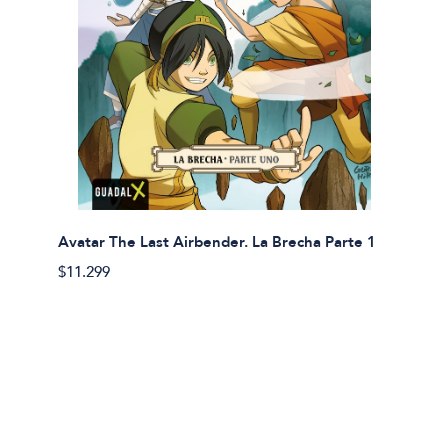
Avatar The Last Airbender. La Brecha Parte 1
Avatar
$11.299
$11.29