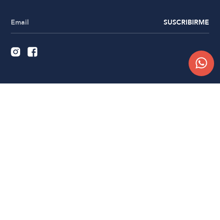
SUSCRIBIRME
Quiénes somos
Trabajá con nosotros
Contacto
Sucursales
Compra Online
Atención al cliente