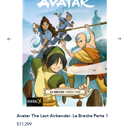
Avatar The Last Airbender. La Brecha Parte 1
Avatar
$11.299
$11.29