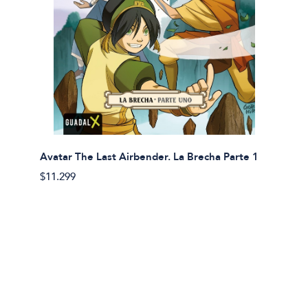
Avatar The Last Airbender. La Brecha Parte 1
Avatar
$11.299
$11.29