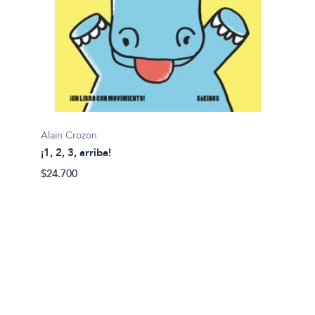
Alain Crozon
¡1, 2, 3, arriba!
Plim pl
$24.700
¡A bañ
$14.99