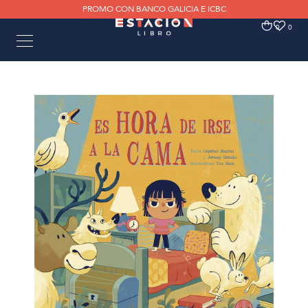
PROMO CON BANCO GALICIA E ICBC
0
0