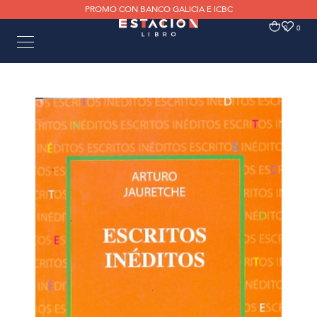
PROMO CON BANCO GALICIA E ICBC
0
0