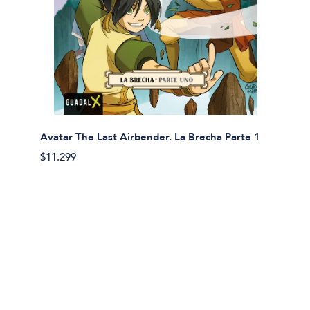
Avatar The Last Airbender. La Brecha Parte 1
Avatar
$11.299
$11.29