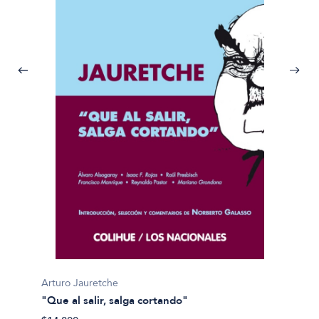
Arturo 
Polemi
Arturo Jauretche
"Que al salir, salga cortando"
$18.99