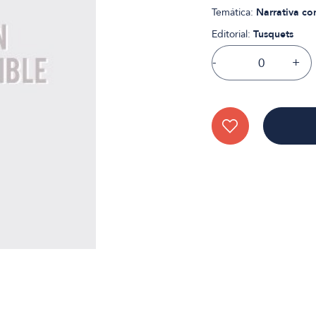
Temática:
Narrativa c
Editorial:
Tusquets
-
+