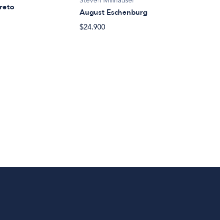
Steven Millhauser
Canc
reto
August Eschenburg
$56.
$24.900