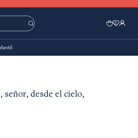
0
0
nfantil
 señor, desde el cielo,