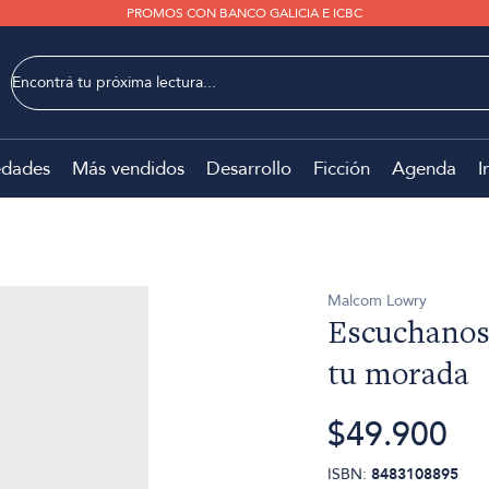
PROMOS CON BANCO GALICIA E ICBC
dades
Más vendidos
Desarrollo
Ficción
Agenda
I
Malcom Lowry
Escuchanos,
tu morada
$49.900
ISBN:
8483108895