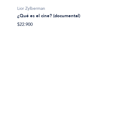
Lior Zylberman
¿Qué es el cine? (documental)
Javier 
$22.900
¿Qué h
nosotr
$41.60