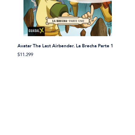
Avatar The Last Airbender. La Brecha Parte 1
Avatar
$11.299
$11.29