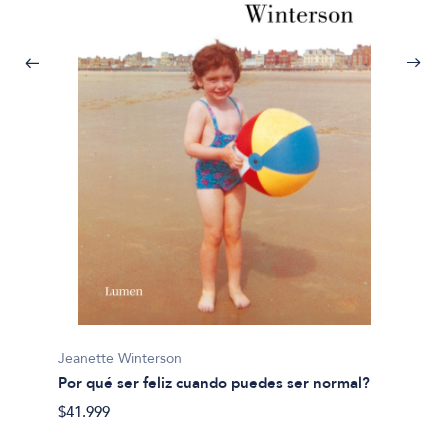
Jeanet
Las ti
$36.80
Jeanette Winterson
Por qué ser feliz cuando puedes ser normal?
$41.999