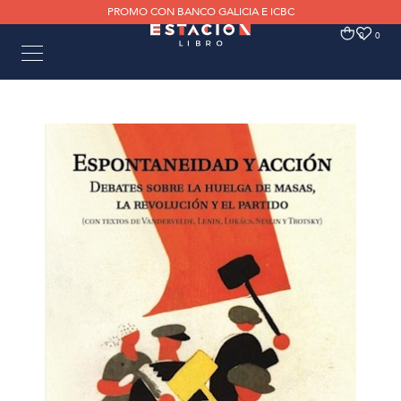
PROMO CON BANCO GALICIA E ICBC
0
0