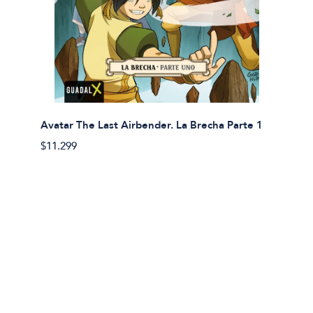
Avatar The Last Airbender. La Brecha Parte 1
Avatar
$11.299
$11.29