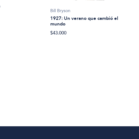
n
Bill Bryson
Geor
1927: Un verano que cambió el
198
mundo
$24.
$43.000