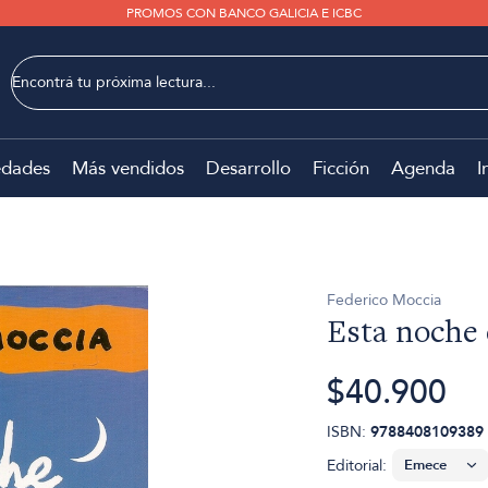
PROMOS CON BANCO GALICIA E ICBC
dades
Más vendidos
Desarrollo
Ficción
Agenda
I
Federico Moccia
Esta noche
$40.900
ISBN:
9788408109389
Editorial: