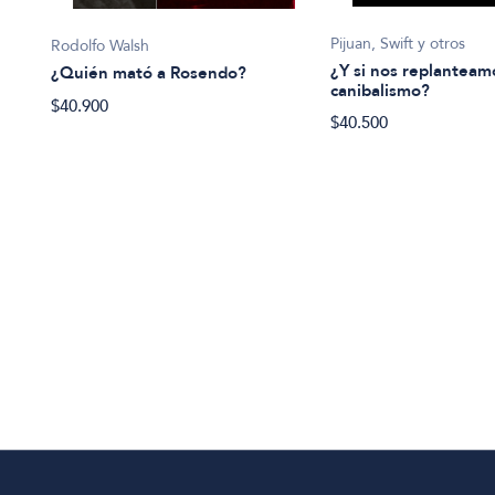
Pijuan, Swift y otros
Rodolfo Walsh
¿Y si nos replanteam
¿Quién mató a Rosendo?
canibalismo?
$40.900
ueva
$40.500