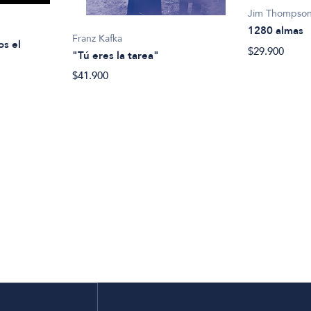
Jim Thompso
1280 almas
Franz Kafka
os el
$29.900
"Tú eres la tarea"
$41.900