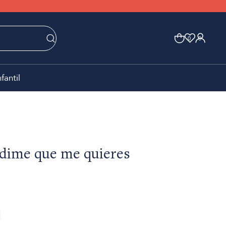
0
0
nfantil
 dime que me quieres