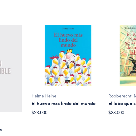
Helme Heine
Robberecht, 
El huevo más lindo del mundo
El lobo que s
$23.000
$23.000
o