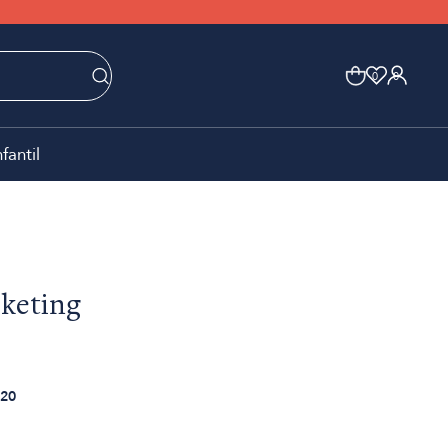
0
0
nfantil
keting
20