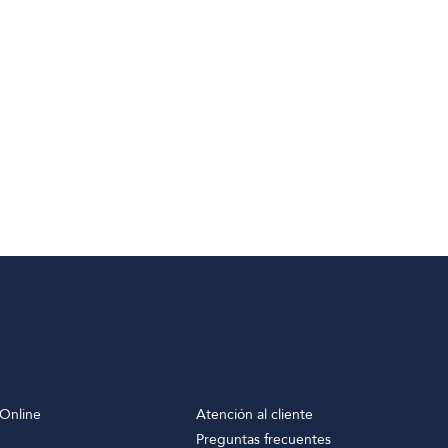
$27.
Online
Atención al cliente
Preguntas frecuentes