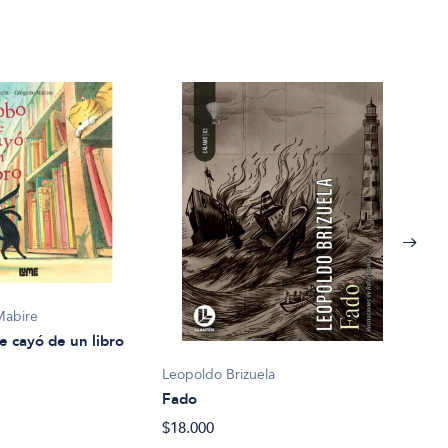
Mabire
e cayó de un libro
Leopoldo Brizuela
Fado
Eliz
$18.000
La c