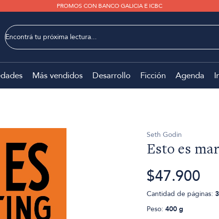
PROMOS CON BANCO GALICIA E ICBC
dades
Más vendidos
Desarrollo
Ficción
Agenda
I
Seth Godin
Esto es mar
$47.900
Cantidad de páginas:
3
Peso:
400 g