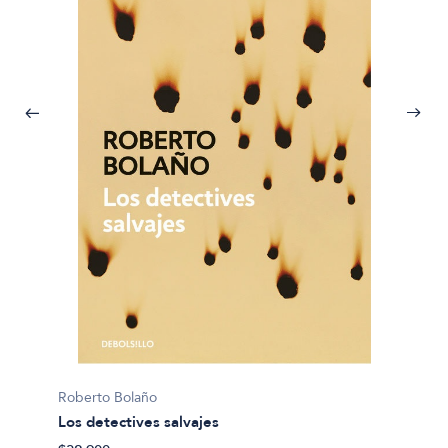
Roberto Bolaño
Robert
Los detectives salvajes
Notas 