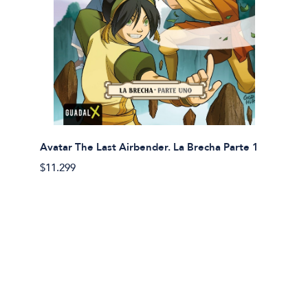
Avatar The Last Airbender. La Brecha Parte 1
Avatar
$11.299
$11.29