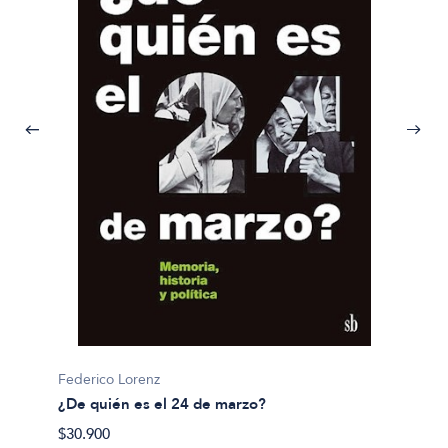
Charle
1493
$68.90
Federico Lorenz
¿De quién es el 24 de marzo?
$30.900