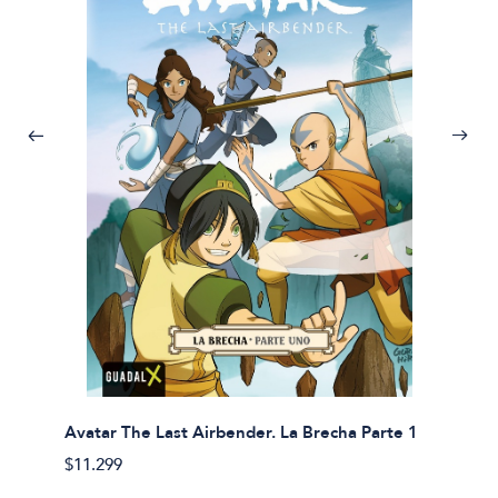
Avatar The Last Airbender. La Brecha Parte 1
Avatar
$11.299
$11.29