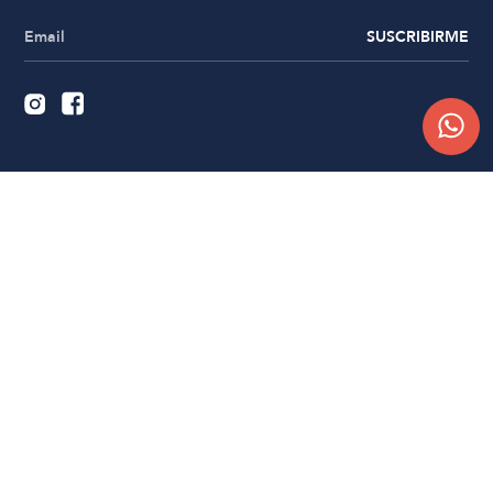
SUSCRIBIRME
Quiénes somos
Trabajá con nosotros
Contacto
Sucursales
Compra Online
Atención al cliente