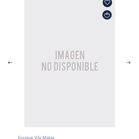
Enrique Vila Matas
Enrique