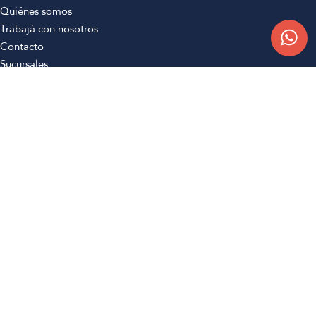
Quiénes somos
Trabajá con nosotros
Contacto
Sucursales
Compra Online
Atención al cliente
Preguntas frecuentes
Términos y condiciones
Botón de arrepentimiento