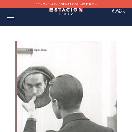
PROMO CON BANCO GALICIA E ICBC
0
0