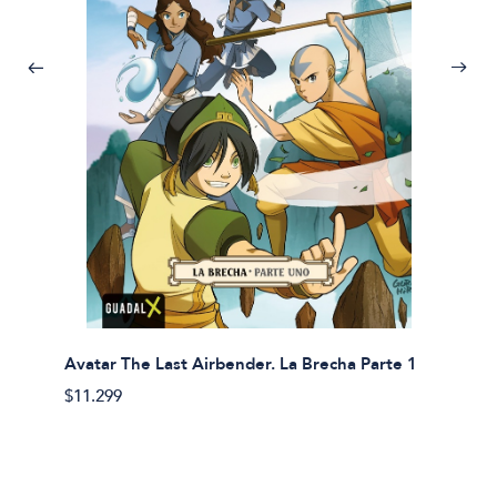
Avatar The Last Airbender. La Brecha Parte 1
Avatar
$11.299
$11.29