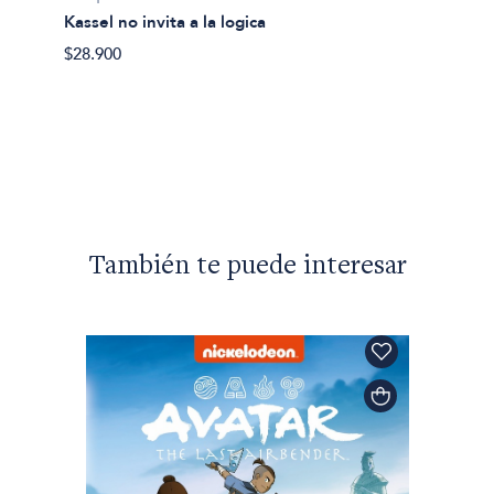
Kassel no invita a la logica
Suicid
$28.900
$26.50
También te puede interesar