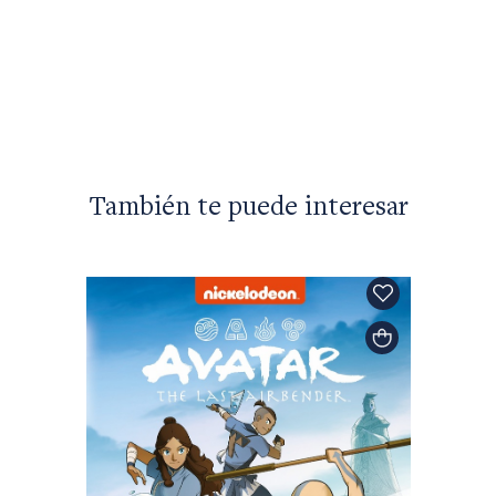
Esopo
EL Zor
$47.00
También te puede interesar