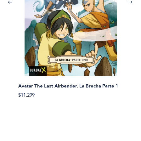
Avatar The Last Airbender. La Brecha Parte 1
Avatar
$11.299
$11.29