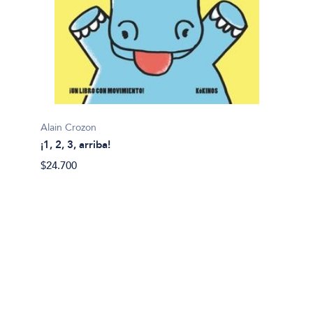
Alain Crozon
¡1, 2, 3, arriba!
Plim pl
$24.700
¡A bañ
$14.99