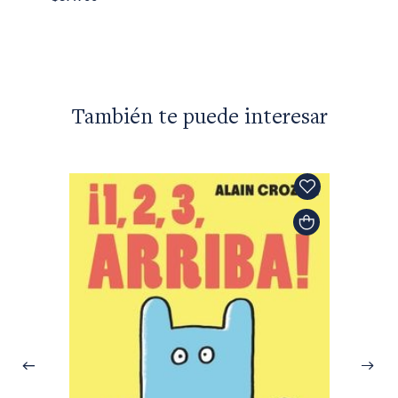
Flox d
$39.90
También te puede interesar