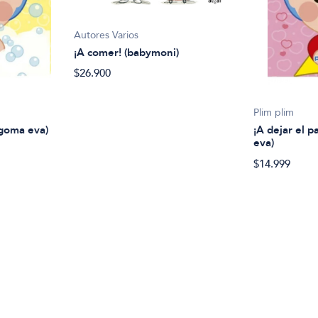
Autores Varios
¡A comer! (babymoni)
$26.900
Plim plim
 goma eva)
¡A dejar el p
eva)
$14.999