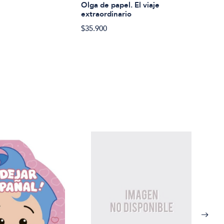
Olga de papel. El viaje
Mist
extraordinario
$34.
$35.900