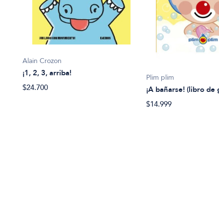
Alain Crozon
¡1, 2, 3, arriba!
Plim plim
$24.700
¡A bañarse! (libro de
$14.999