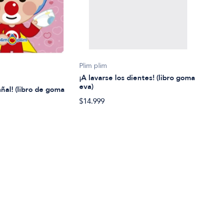
Lore
Plim plim
¡A vi
¡A lavarse los dientes! (libro goma
eva)
añal! (libro de goma
$32.
$14.999