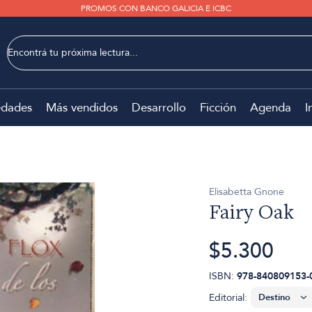
PROMOS CON BANCO GALICIA E ICBC
dades
Más vendidos
Desarrollo
Ficción
Agenda
I
Elisabetta Gnone
Fairy Oak
$5.300
ISBN:
978-840809153-
Editorial: