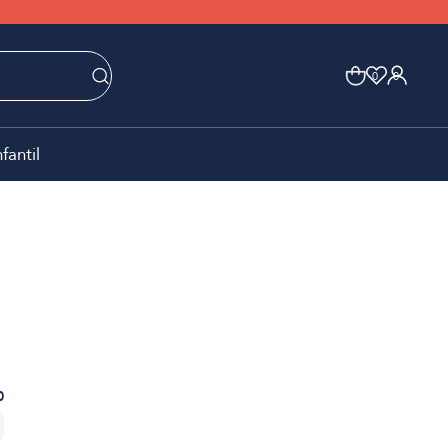
0
0
nfantil
0