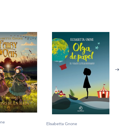
one
Elisabetta Gnone
Elis