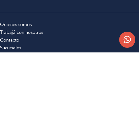
Quiénes somos
Trabajá con nosotros
Contacto
Sucursales
Compra Online
Atención al cliente
Preguntas frecuentes
Términos y condiciones
Botón de arrepentimiento