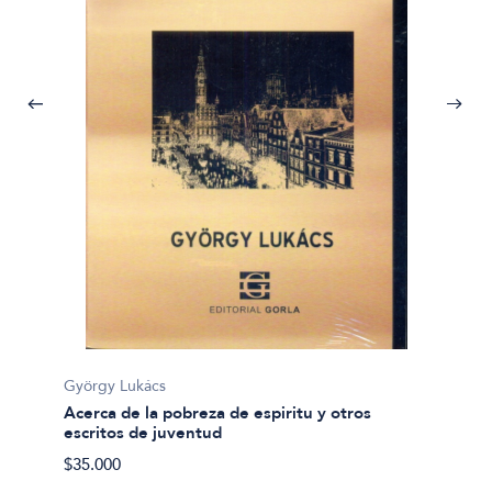
Eduard
Ahora 
György Lukács
$15.70
Acerca de la pobreza de espiritu y otros
escritos de juventud
$35.000