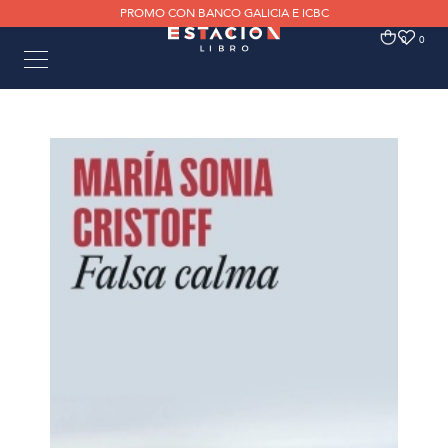
PROMO CON BANCO GALICIA E ICBC
0
0