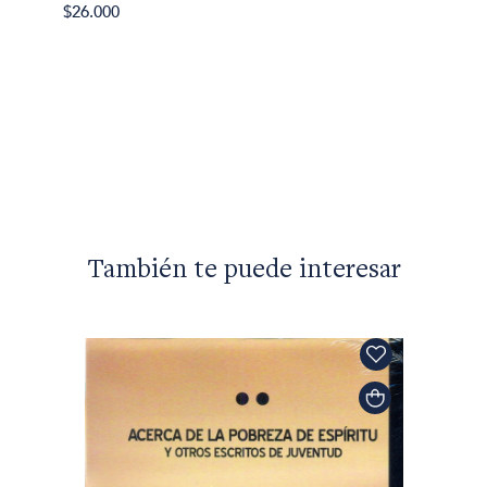
$26.000
Maria S
Desub
$22.00
También te puede interesar