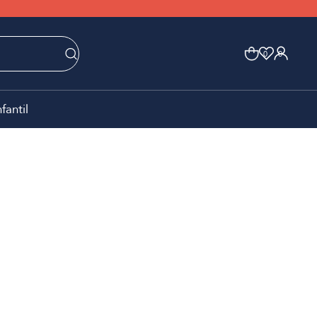
0
0
nfantil