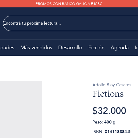
PROMOS CON BANCO GALICIA E ICBC
dades
Más vendidos
Desarrollo
Ficción
Agenda
I
Adolfo Bioy Casares
Fictions
$32.000
Peso:
400 g
ISBN:
014118384-5