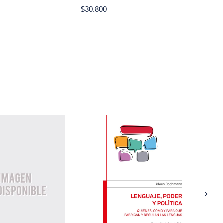
$30.800
$20.