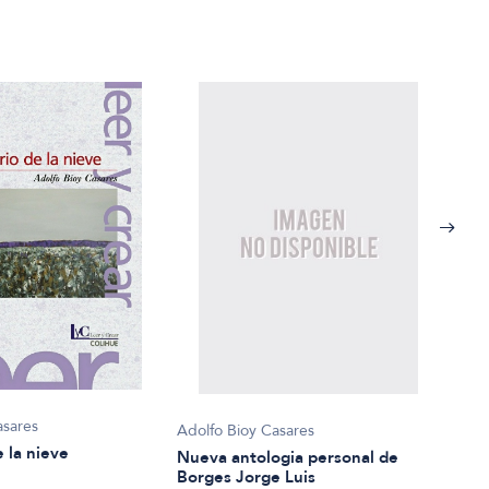
asares
Adolfo Bioy Casares
Adol
e la nieve
Nueva antologia personal de
Los o
Borges Jorge Luis
crey