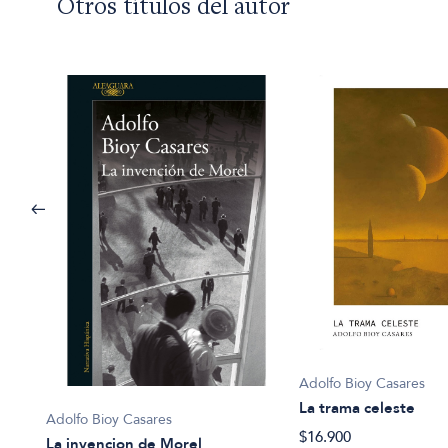
Otros títulos del autor
Adolfo Bioy Casares
La trama celeste
Adolfo Bioy Casares
$16.900
La invencion de Morel