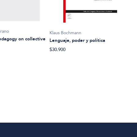
irano
Klaus Bochmann
Eva 
pedagogy on collective
Lenguaje, poder y política
Los 
$30.900
$23.