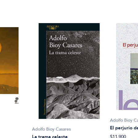
Adolfo Bioy C
El perjurio d
Adolfo Bioy Casares
La trama celeste
$11.900