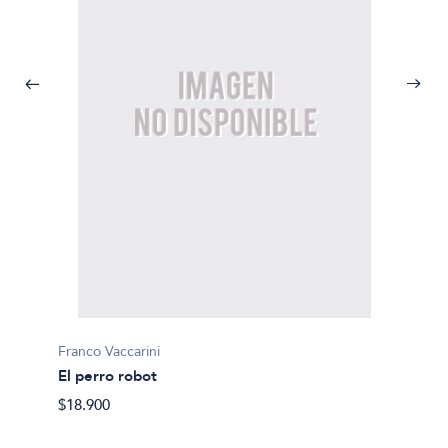
Franco Vaccarini
Franco 
El perro robot
El arbo
$18.900
$24.00