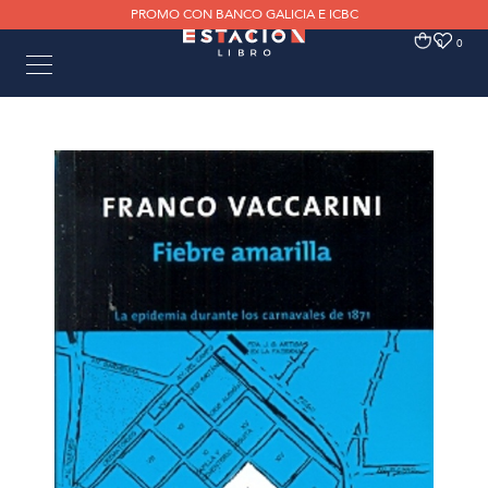
PROMO CON BANCO GALICIA E ICBC
0
0