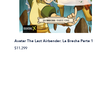
Avatar The Last Airbender. La Brecha Parte 1
Avatar
$11.299
$11.29