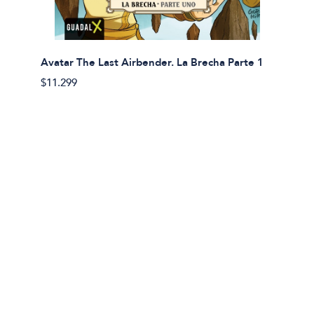
Avatar The Last Airbender. La Brecha Parte 1
Avatar
$11.299
$11.29