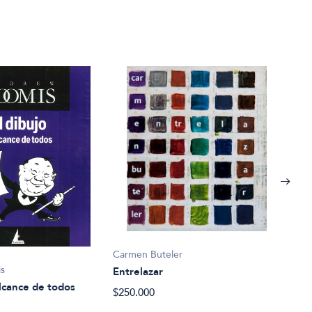
Carmen Buteler
s
Entrelazar
alcance de todos
Erne
$250.000
$35.