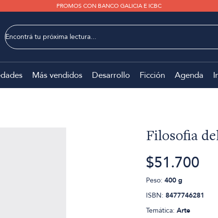
PROMOS CON BANCO GALICIA E ICBC
dades
Más vendidos
Desarrollo
Ficción
Agenda
I
Filosofia d
$51.700
Peso:
400 g
ISBN:
8477746281
Temática:
Arte