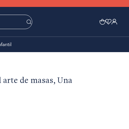
0
0
nfantil
el arte de masas, Una