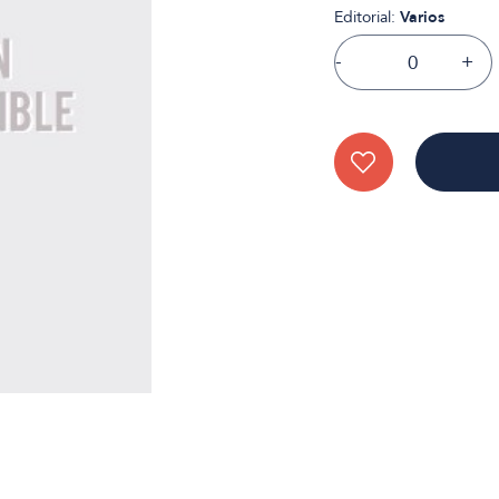
Editorial:
Varios
-
+