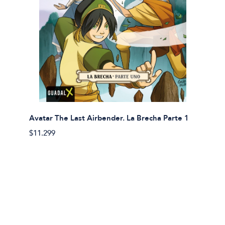
Avatar The Last Airbender. La Brecha Parte 1
Avatar
$11.299
$11.29