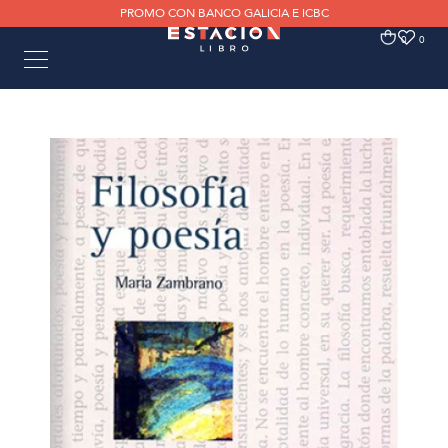
PROMO CON BANCO GALICIA E ICBC
0
0