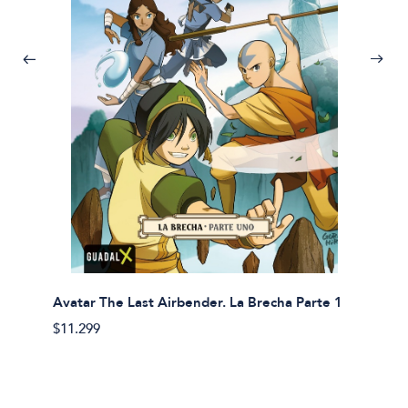
Avatar The Last Airbender. La Brecha Parte 1
Avatar
$11.299
$11.29