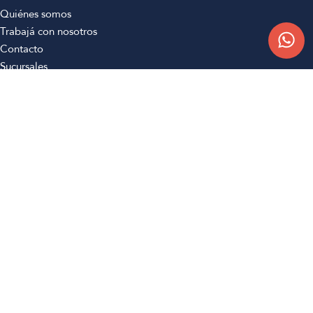
Quiénes somos
Trabajá con nosotros
Contacto
Sucursales
Compra Online
Atención al cliente
Preguntas frecuentes
Términos y condiciones
Botón de arrepentimiento