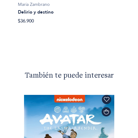
María 
María Zambrano
Tiempo
Delirio y destino
$27.00
$36.900
También te puede interesar