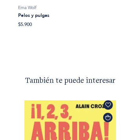
Ema Wolf
Ema Wo
Pelos y pulgas
Barban
$5.900
$9.200
También te puede interesar