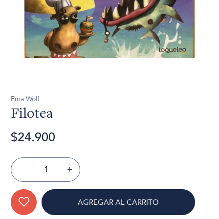
Ema Wolf
Filotea
$24.900
-
+
AGREGAR AL CARRITO