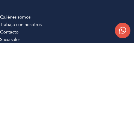
Quiénes somos
Trabajá con nosotros
Contacto
Sucursales
Compra Online
Atención al cliente
Preguntas frecuentes
Términos y condiciones
Botón de arrepentimiento