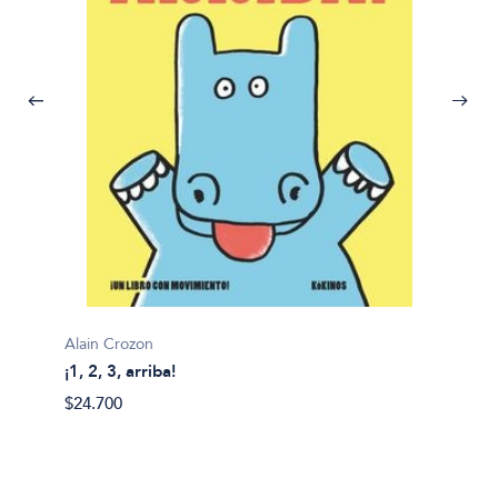
Alain Crozon
¡1, 2, 3, arriba!
Plim pl
$24.700
¡A bañ
$14.99