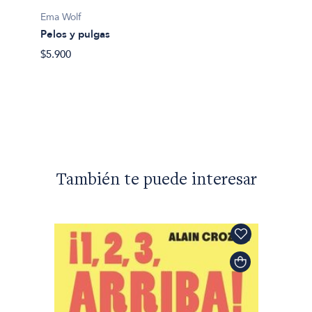
Ema Wolf
Ema Wo
Pelos y pulgas
Barban
$5.900
$9.200
También te puede interesar