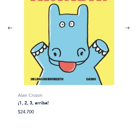
Alain Crozon
¡1, 2, 3, arriba!
Plim pl
$24.700
¡A bañ
$14.99