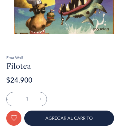
Ema Wolf
Filotea
$24.900
-
+
AGREGAR AL CARRITO