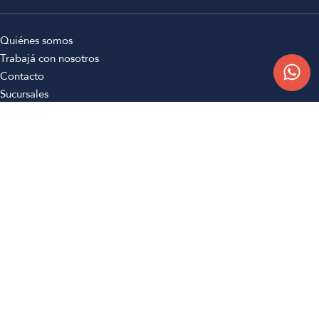
Quiénes somos
Trabajá con nosotros
Contacto
Sucursales
Compra Online
Atención al cliente
Preguntas frecuentes
Términos y condiciones
Botón de arrepentimiento