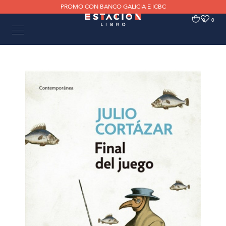
PROMO CON BANCO GALICIA E ICBC
0
0