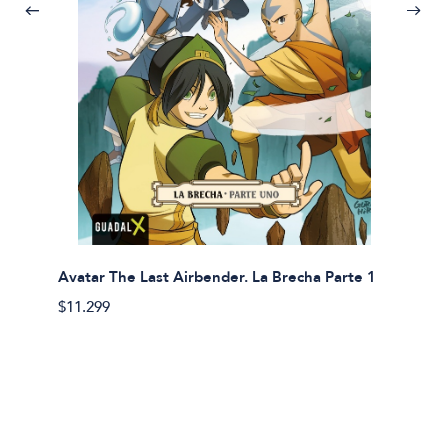
Avatar The Last Airbender. La Brecha Parte 1
Avatar
$11.299
$11.29