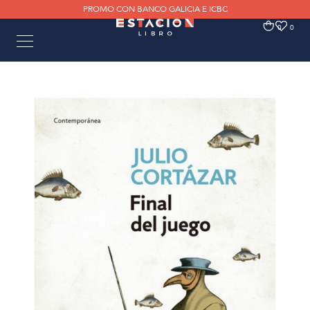
PROMO CON BANCO GALICIA E ICBC
0
0