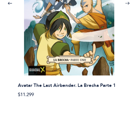
Avatar The Last Airbender. La Brecha Parte 1
Avatar
$11.299
$11.29