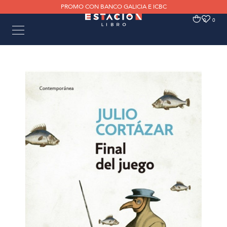
PROMO CON BANCO GALICIA E ICBC
0
0