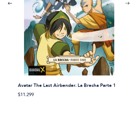
Avatar The Last Airbender. La Brecha Parte 1
Avatar
$11.299
$11.29