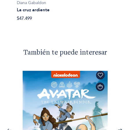
Diana Gabaldon
Cuenta
La cruz ardiente
$68.49
$47.499
También te puede interesar