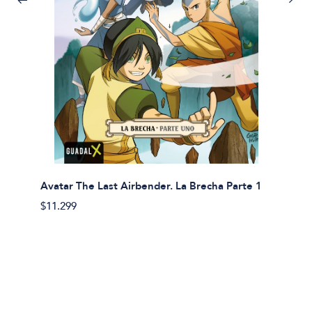
Avatar The Last Airbender. La Brecha Parte 1
Avatar
$11.299
$11.29