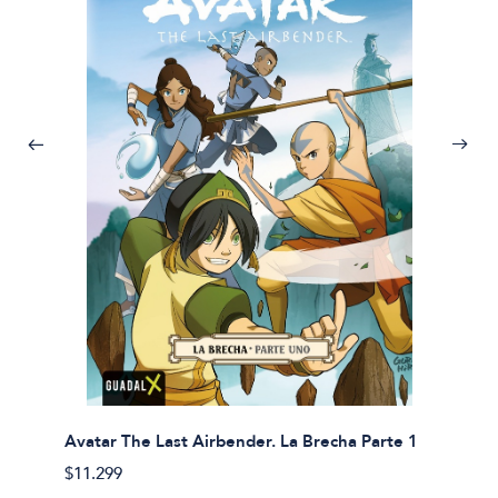
Avatar The Last Airbender. La Brecha Parte 1
Avatar
$11.299
$11.29