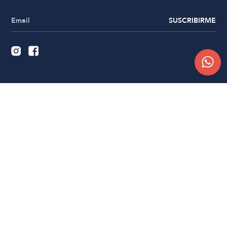
SUSCRIBIRME
Quiénes somos
Trabajá con nosotros
Contacto
Sucursales
Compra Online
Atención al cliente