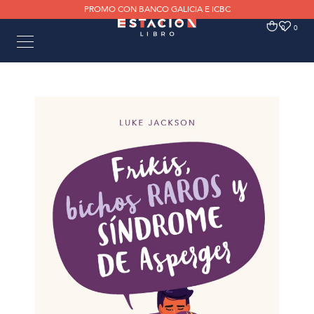
PROMO CON BANCO GALICIA E ICBC
0
0