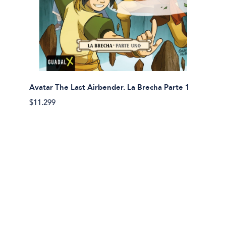
Avatar The Last Airbender. La Brecha Parte 1
Avatar
$11.299
$11.29